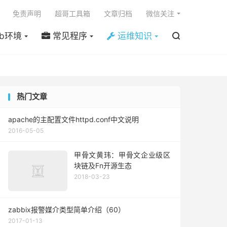

免责声明
超哥工具箱
文章归档
微信关注
b环境
常见程序
运维知识

热门文章
apache的主配置文件httpd.conf中文说明
2016-05-05
甲骨文黄玮：甲骨文企业级区
块链及Fn开源生态
2018-03-23
zabbix报警媒介类型简单介绍（60）
2017-01-13