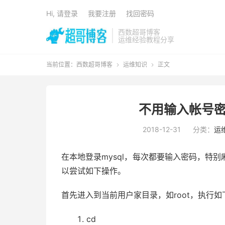
Hi, 请登录
我要注册
找回密码
西数超哥博客
运维经验教程分享
当前位置：
西数超哥博客
运维知识
正文


不用输入帐号密
2018-12-31
分类：
运
在本地登录mysql，每次都要输入密码，特
以尝试如下操作。
首先进入到当前用户家目录，如root，执行如
cd