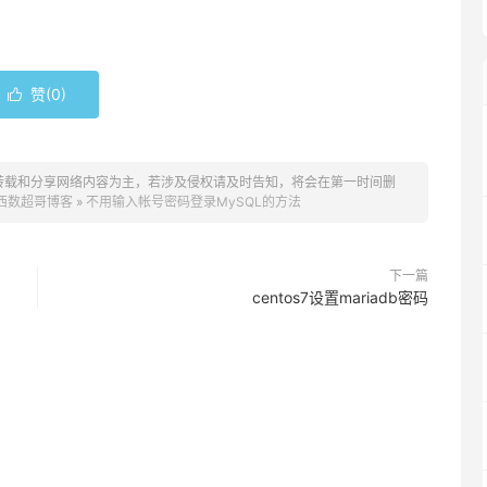
赞(
0
)

转载和分享网络内容为主，若涉及侵权请及时告知，将会在第一时间删
西数超哥博客
»
不用输入帐号密码登录MySQL的方法
下一篇
centos7设置mariadb密码