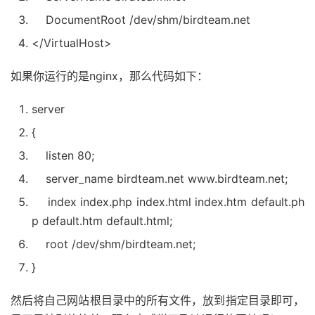
DocumentRoot /dev/shm/birdteam.net
</VirtualHost>
如果你运行的是nginx，那么代码如下：
server
{
listen
80
;
server_name birdteam.net www.birdteam.net;
index index.php index.html index.htm
default
.ph
p
default
.htm
default
.html;
root /dev/shm/birdteam.net;
}
然后将自己网站根目录中的所有文件，放到指定目录即可，