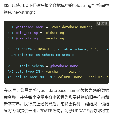
你可以使用以下代码把整个数据库中的“oldstring”字符串替
换成“newstring”：
复制

SET 
@database_name
=
'your_database_name'
;
SET 
@old_string
=
'oldstring'
;
SET 
@new_string
=
'newstring'
;
SELECT CONCAT
(
'UPDATE '
,
 c
.
table_schema
,
'.'
,
 c
.
tabl
FROM information_schema
.
columns c

WHERE table_schema 
=
@database_name
AND data_type IN 
(
'varchar'
,
'text'
)
AND column_name NOT IN 
(
'column1_name'
,
'column2_nam
在这里，您需要将“your_database_name”替换为您的数据
库名称，并将每个变量字符串设置为您要替换的旧字符串和
新字符串。执行完上述代码后，您将会得到一组结果，该结
果将为您提供一组UPDATE语句，每条UPDATE语句都将在