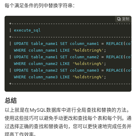
每个满足条件的列中替换字符串：
复制

+---------------------------------------------------
|
 execute_sql                                       
+---------------------------------------------------
|
 UPDATE table_name1 SET column_name1 
=
 REPLACE
(
colu
  WHERE column_name1 LIKE 
'%oldstring%'
;
|
 UPDATE table_name1 SET column_name2 
=
 REPLACE
(
colu
  WHERE column_name2 LIKE 
'%oldstring%'
;
|
 UPDATE table_name2 SET column_name3 
=
 REPLACE
(
colu
  WHERE column_name3 LIKE 
'%oldstring%'
;
+---------------------------------------------------
总结
以上就是在MySQL数据库中进行全局查找和替换的方法。
使用这些技巧可以避免手动更改和查找每个表和每个列。通
过选择正确的查找和替换语句，您可以更快速地完成任务并
提高工作效率。