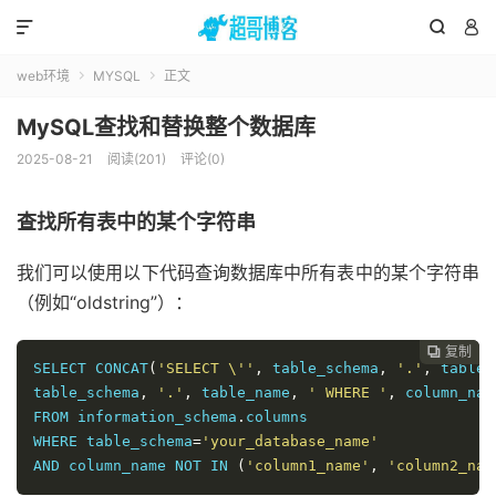



web环境
MYSQL
正文


MySQL查找和替换整个数据库
2025-08-21
阅读(201)
评论(0)
查找所有表中的某个字符串
我们可以使用以下代码查询数据库中所有表中的某个字符串
（例如“oldstring”）：
复制

SELECT CONCAT
(
'SELECT \''
,
 table_schema
,
'.'
,
 table_
table_schema
,
'.'
,
 table_name
,
' WHERE '
,
 column_nam
FROM information_schema
.
columns

WHERE table_schema
=
'your_database_name'
AND column_name NOT IN 
(
'column1_name'
,
'column2_nam