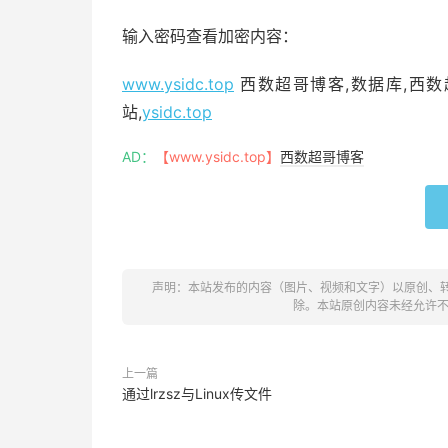
输入密码查看加密内容：
www.ysidc.top
西数超哥博客,数据库,西数超
站,
ysidc.top
AD：
【www.ysidc.top】
西数超哥博客
声明：本站发布的内容（图片、视频和文字）以原创、
除。本站原创内容未经允许
上一篇
通过lrzsz与Linux传文件