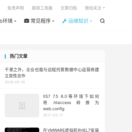

免责声明
超哥工具箱
文章归档
微信关注
b环境
常见程序
运维知识

热门文章
千里之外，企业也能与远程托管数据中心运营商建
立良性合作
2018-05-16
IIS7 7.5 8.0等环境下如何
将.htaccess转换为
web.config
2017-02-17
在VMWARE虚拟机RHEL7安装