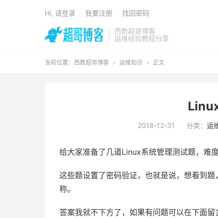
Hi, 请登录
我要注册
找回密码
西数超哥博客
运维经验教程分享
当前位置：
西数超哥博客
运维知识
正文


Lin
2018-12-31
分类：
运
给大家准备了几道Linux系统管理测试题，难
这些题设置了密码验证，也就是说，想看到题
称。
答案我就不下方了，如果有问题可以在下面留