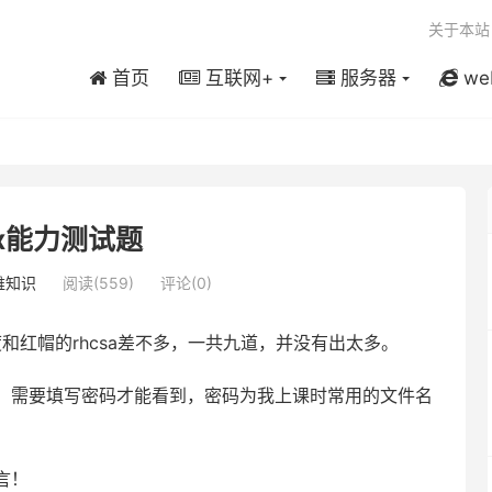
关于本站
首页
互联网+
服务器
we
ux能力测试题
维知识
阅读(559)
评论(0)
度和红帽的rhcsa差不多，一共九道，并没有出太多。
，需要填写密码才能看到，密码为我上课时常用的文件名
言！