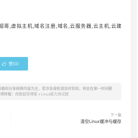
哥,虚拟主机,域名注册,域名,云服务器,云主机,云建
赞(
0
)

转载和分享网络内容为主，若涉及侵权请及时告知，将会在第一时间删
不得转载：
西数超哥博客
»
Linux能力测试题
下一篇
清空Linux缓冲与缓存